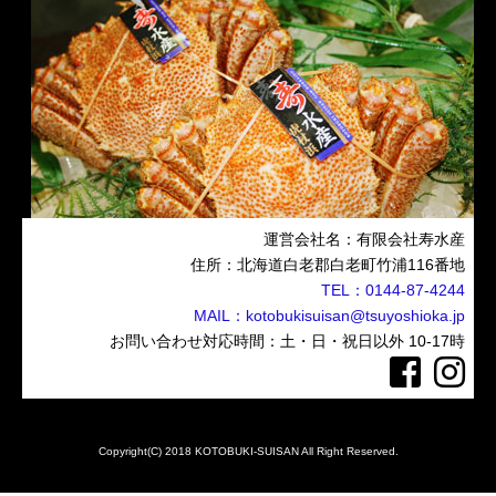
運営会社名：
有限会社寿水産
住所：北海道白老郡白老町竹浦116番地
TEL：0144-87-4244
MAIL：kotobukisuisan@tsuyoshioka.jp
お問い合わせ対応時間：土・日・祝日以外 10-17時
Copyright(C) 2018 KOTOBUKI-SUISAN All Right Reserved.