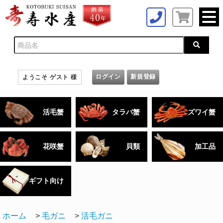
ログイン
新規登録
ようこそ ゲスト 様
活毛蟹
タラバ蟹
ズワイ蟹
花咲蟹
貝類
加工品
ギフト向け
ホーム
>
毛ガニ
>
活毛ガニ