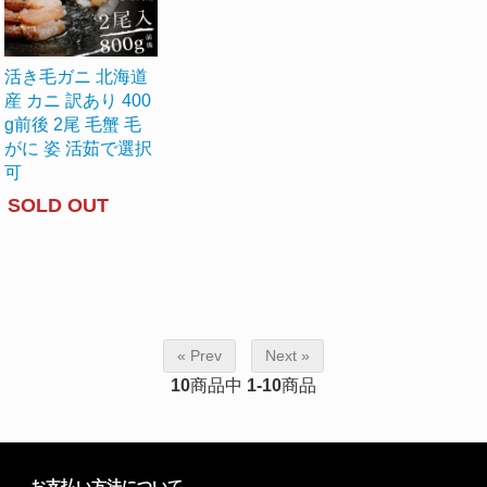
活き毛ガニ 北海道
産 カニ 訳あり 400
g前後 2尾 毛蟹 毛
がに 姿 活茹で選択
可
SOLD OUT
« Prev
Next »
10
商品中
1-10
商品
お支払い方法について