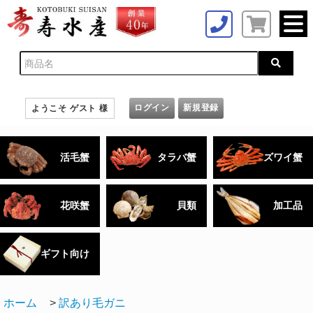
ログイン
新規登録
ようこそ ゲスト 様
活毛蟹
タラバ蟹
ズワイ蟹
花咲蟹
貝類
加工品
ギフト向け
ホーム
>
訳あり毛ガニ