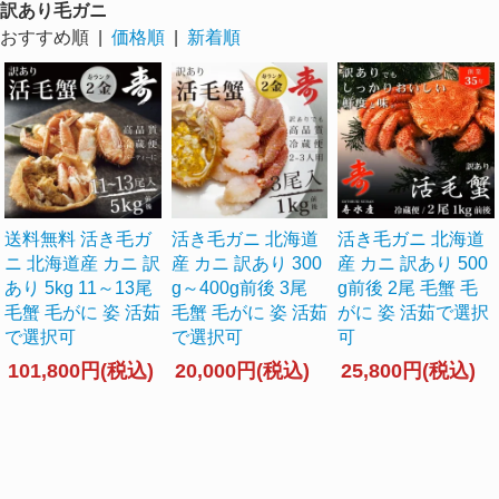
訳あり毛ガニ
おすすめ順 |
価格順
|
新着順
送料無料 活き毛ガ
活き毛ガニ 北海道
活き毛ガニ 北海道
ニ 北海道産 カニ 訳
産 カニ 訳あり 300
産 カニ 訳あり 500
あり 5kg 11～13尾
g～400g前後 3尾
g前後 2尾 毛蟹 毛
毛蟹 毛がに 姿 活茹
毛蟹 毛がに 姿 活茹
がに 姿 活茹で選択
で選択可
で選択可
可
101,800円(税込)
20,000円(税込)
25,800円(税込)