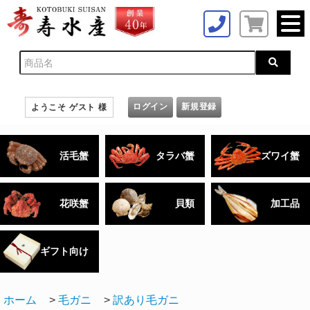
ログイン
新規登録
ようこそ ゲスト 様
活毛蟹
タラバ蟹
ズワイ蟹
花咲蟹
貝類
加工品
ギフト向け
ホーム
>
毛ガニ
>
訳あり毛ガニ