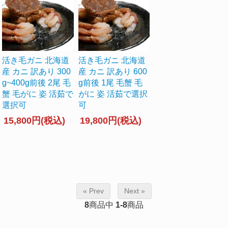
活き毛ガニ 北海道
活き毛ガニ 北海道
産 カニ 訳あり 300
産 カニ 訳あり 600
g~400g前後 2尾 毛
g前後 1尾 毛蟹 毛
蟹 毛がに 姿 活茹で
がに 姿 活茹で選択
選択可
可
15,800円(税込)
19,800円(税込)
« Prev
Next »
8
商品中
1-8
商品