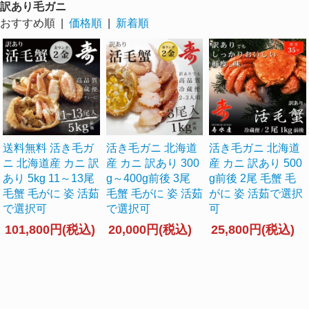
訳あり毛ガニ
おすすめ順 |
価格順
|
新着順
送料無料 活き毛ガ
活き毛ガニ 北海道
活き毛ガニ 北海道
ニ 北海道産 カニ 訳
産 カニ 訳あり 300
産 カニ 訳あり 500
あり 5kg 11～13尾
g～400g前後 3尾
g前後 2尾 毛蟹 毛
毛蟹 毛がに 姿 活茹
毛蟹 毛がに 姿 活茹
がに 姿 活茹で選択
で選択可
で選択可
可
101,800円(税込)
20,000円(税込)
25,800円(税込)