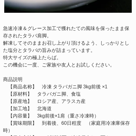
急速冷凍＆グレース加工で獲れたての風味を保ったまま保
存されたタラバ肩脚。
解凍してそのままお召し上がり頂けるよう、しっかりとし
た塩分とタラバの旨みが詰まっています。
特大サイズの極上たらば。
この機会に一度、ご家族や友人とお試しください。
商品説明
【商品名称】 冷凍 タラバガニ脚 3kg前後 ×1
【原材料】 タラバガニ脚、食塩
【原産地】 ロシア産、アラスカ産
【加工地】 北海道
【内容量】 3kg前後×1肩（重さ冷凍時）
【賞味期限】 到着後、60日程度 （家庭用冷凍庫保存
時）