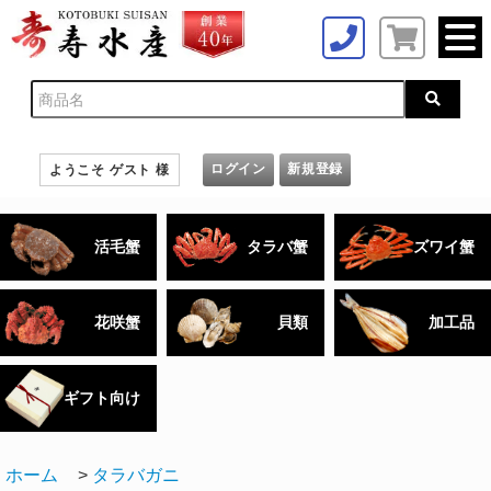
ログイン
新規登録
ようこそ ゲスト 様
活毛蟹
タラバ蟹
ズワイ蟹
花咲蟹
貝類
加工品
ギフト向け
ホーム
>
タラバガニ