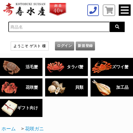
ログイン
新規登録
ようこそ ゲスト 様
活毛蟹
タラバ蟹
ズワイ蟹
花咲蟹
貝類
加工品
ギフト向け
ホーム
>
花咲ガニ